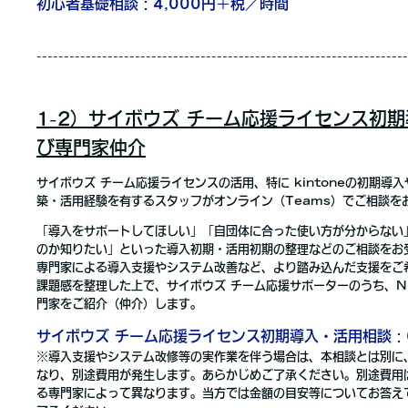
初心者基礎相談：4,000円＋税／時間
--------------------------------------------------------------------
1-2）サイボウズ
チーム応援ライセンス初期
び専門家仲介
サイボウズ チーム応援ライセンスの活用、特に kintoneの初期導入
築・活用経験を有するスタッフがオンライン（Teams）でご相談を
「導入をサポートしてほしい」「自団体に合った使い方が分からない
のか知りたい」といった導入初期・活用初期の整理などのご相談をお
専門家による導入支援やシステム改善など、より踏み込んだ支援をご
課題感を整理した上で、サイボウズ チーム応援サポーターのうち、N
門家をご紹介（仲介）します。
サイボウズ チーム応援
ライセンス初期導入・活用相談：6
※導入支援やシステム改修等の実作業を伴う場合は、本相談とは別に
なり、別途費用が発生します。あらかじめご了承ください。別途費用
る専門家によって異なります。当方では金額の目安等についてお答え